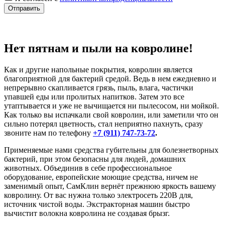
Отправить
Нет пятнам и пыли на ковролине!
Как и другие напольные покрытия, ковролин является
благоприятной для бактерий средой. Ведь в нем ежедневно и
непрерывно скапливается грязь, пыль, влага, частички
упавшей еды или пролитых напитков. Затем это все
утаптывается и уже не вычищается ни пылесосом, ни мойкой.
Как только вы испачкали свой ковролин, или заметили что он
сильно потерял цветность, стал неприятно пахнуть, сразу
звоните нам по телефону
+7 (911) 747-73-72
.
Применяемые нами средства губительны для болезнетворных
бактерий, при этом безопасны для людей, домашних
животных. Объединив в себе профессиональное
оборудование, европейские моющие средства, ничем не
заменимый опыт, СамКлин вернёт прежнюю яркость вашему
ковролину. От вас нужна только электросеть 220В для,
источник чистой воды. Экстракторная машин быстро
вычистит волокна ковролина не создавая брызг.