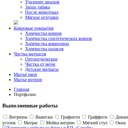
Удаление запахов
Запах табака
После животных
Мягкие игрушки
Ковровые покрытия
Химчистка ковров
Химчистка синтетических ковров
Химчистка ковролина
Химчистка паласов
Чистка матрасов
Ортопедические
Чистка от мочи
Детские матрасы
Мытьё окон
Мытье витрин
Главная
Портфолио
Выполненные работы
Витрины
Вывески
Графиити
Граффити
Диван
уголок
Матрас
Мойка витрин
Мягкий стул
Окна