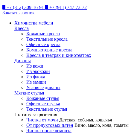
+7 (812) 309-16-91
+7 (911) 747-73-72
Заказать звонок
Химчистка мебели
Кресла
Кожаные кресла
Текстильные кресла
Офисные кресла
Компьютерные кресла
Кресла в театрах и кинотеатрах
Диваны
Из кожи
Из экокожи
Из флока
Из замши
Угловые диваны
Мягкие стулья
Кожаные стулья
Офисные стулья
Текстильные стулья
По типу загрязнения
Чистка от мочи
Детская, собачья, кошачья
От продуктовых пятен
Вино, масло, кола, томаты
Чистка после ремонта