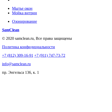
Мытье окон
Мойка витрин
Озонирование
Sam
Clean
© 2020 samclean.ru, Все права защищены
Политика конфидициальности
+7 (812) 309-16-91
+7 (911) 747-73-72
info@samclean.ru
пр. Энгельса 136, к. 1