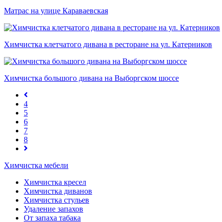
Матрас на улице Караваевская
Химчистка клетчатого дивана в ресторане на ул. Катерников
Химчистка большого дивана на Выборгском шоссе
4
5
6
7
8
Химчистка мебели
Химчистка кресел
Химчистка диванов
Химчистка стульев
Удаление запахов
От запаха табака