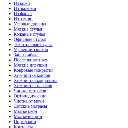
Из кожи
Из экокожи
Из флока
Из замши
Угловые диваны
Мягкие стулья
Кожаные стулья
Офисные стулья
Текстильные стулья
Удаление запахов
Запах табака
После животных
Мягкие игрушки
Ковровые покрытия
Химчистка ковров
Химчистка ковролина
Химчистка паласов
Чистка матрасов
Ортопедические
Чистка от мочи
Детские матрасы
Мытьё окон
Мытье витрин
Портфолио
Контакты