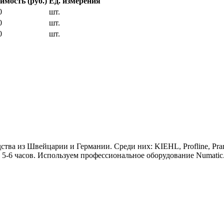
имость (руб.)
Ед. измерения
0
шт.
0
шт.
0
шт.
тва из Швейцарии и Германии. Среди них: KIEHL, Proflinе, Pra
 5-6 часов. Используем профессиональное оборудование Numatic