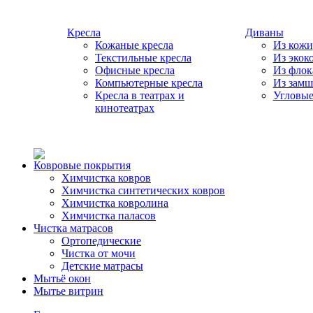
Кресла
Диваны
Кожаные кресла
Из кожи
Текстильные кресла
Из экок
Офисные кресла
Из флок
Компьютерные кресла
Из зам
Кресла в театрах и
Угловые
кинотеатрах
Ковровые покрытия
Химчистка ковров
Химчистка синтетических ковров
Химчистка ковролина
Химчистка паласов
Чистка матрасов
Ортопедические
Чистка от мочи
Детские матрасы
Мытьё окон
Мытье витрин