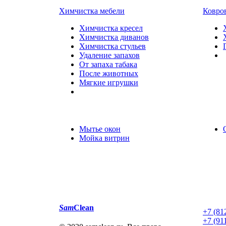
Химчистка мебели
Ковро
Химчистка кресел
Химчистка диванов
Химчистка стульев
Удаление запахов
От запаха табака
После животных
Мягкие игрушки
Мытье окон
Мойка витрин
Sam
Clean
+7 (81
+7 (91