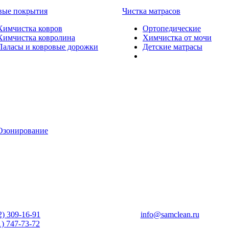
вые покрытия
Чистка матрасов
Химчистка ковров
Ортопедические
Химчистка ковролина
Химчистка от мочи
Паласы и ковровые дорожки
Детские матрасы
Озонирование
2) 309-16-91
info@samclean.ru
1) 747-73-72