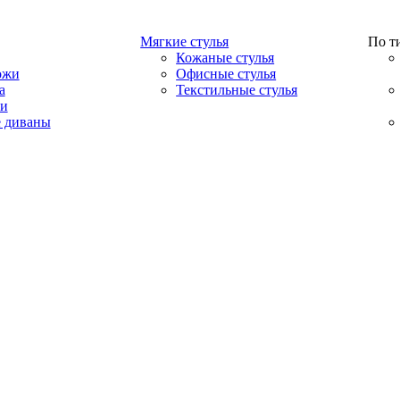
Мягкие стулья
По т
Кожаные стулья
ожи
Офисные стулья
а
Текстильные стулья
ши
 диваны