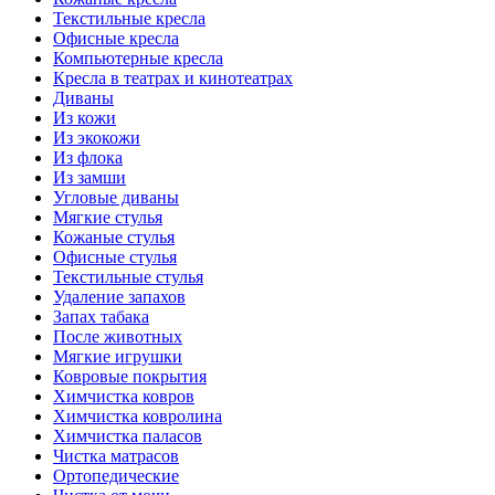
Текстильные кресла
Офисные кресла
Компьютерные кресла
Кресла в театрах и кинотеатрах
Диваны
Из кожи
Из экокожи
Из флока
Из замши
Угловые диваны
Мягкие стулья
Кожаные стулья
Офисные стулья
Текстильные стулья
Удаление запахов
Запах табака
После животных
Мягкие игрушки
Ковровые покрытия
Химчистка ковров
Химчистка ковролина
Химчистка паласов
Чистка матрасов
Ортопедические