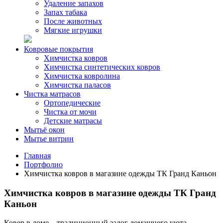
Удаление запахов
Запах табака
После животных
Мягкие игрушки
Ковровые покрытия
Химчистка ковров
Химчистка синтетических ковров
Химчистка ковролина
Химчистка паласов
Чистка матрасов
Ортопедические
Чистка от мочи
Детские матрасы
Мытьё окон
Мытье витрин
Главная
Портфолио
Химчистка ковров в магазине одежды ТК Гранд Каньон
Химчистка ковров в магазине одежды ТК Гранд
Каньон
Ковер в доме – традиционный залог домашнего уюта.