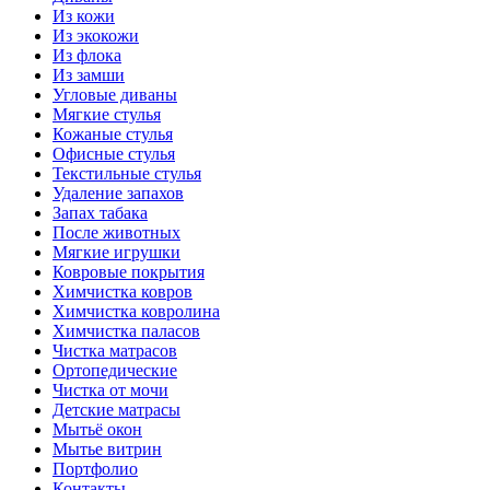
Из кожи
Из экокожи
Из флока
Из замши
Угловые диваны
Мягкие стулья
Кожаные стулья
Офисные стулья
Текстильные стулья
Удаление запахов
Запах табака
После животных
Мягкие игрушки
Ковровые покрытия
Химчистка ковров
Химчистка ковролина
Химчистка паласов
Чистка матрасов
Ортопедические
Чистка от мочи
Детские матрасы
Мытьё окон
Мытье витрин
Портфолио
Контакты