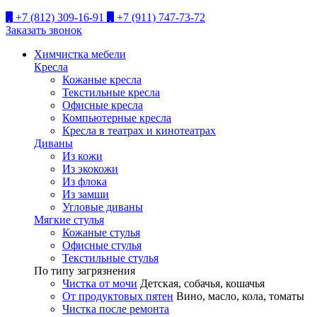
+7 (812) 309-16-91
+7 (911) 747-73-72
Заказать звонок
Химчистка мебели
Кресла
Кожаные кресла
Текстильные кресла
Офисные кресла
Компьютерные кресла
Кресла в театрах и кинотеатрах
Диваны
Из кожи
Из экокожи
Из флока
Из замши
Угловые диваны
Мягкие стулья
Кожаные стулья
Офисные стулья
Текстильные стулья
По типу загрязнения
Чистка от мочи
Детская, собачья, кошачья
От продуктовых пятен
Вино, масло, кола, томаты
Чистка после ремонта