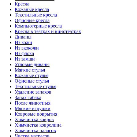
Кресла
Кожаные кресла
Текстильные кресла
Офисные кресла
Компьютерные кресла
Кресла в театрах и кинотеатрах
Диваны
Из кожи
Из экокожи
Из флока
Из замши
Угловые диваны
Мягкие стулья
Кожаные стулья
Офисные стулья
Текстильные стулья
Удаление запахов
Запах табака
После животных
Мягкие игрушки
Ковровые покрытия
Химчистка ковров
Химчистка ковролина
Химчистка паласов
Чистка матрасов