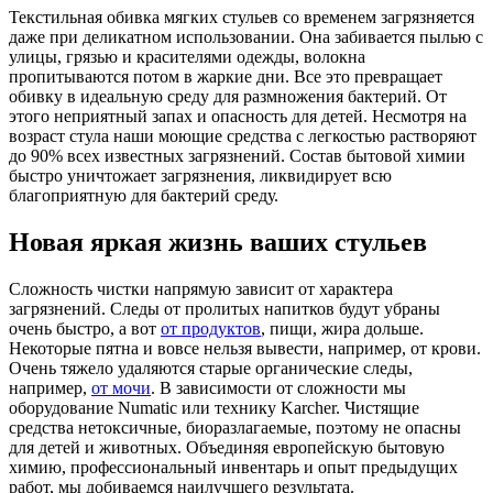
Текстильная обивка мягких стульев со временем загрязняется
даже при деликатном использовании. Она забивается пылью с
улицы, грязью и красителями одежды, волокна
пропитываются потом в жаркие дни. Все это превращает
обивку в идеальную среду для размножения бактерий. От
этого неприятный запах и опасность для детей. Несмотря на
возраст стула наши моющие средства с легкостью растворяют
до 90% всех известных загрязнений. Состав бытовой химии
быстро уничтожает загрязнения, ликвидирует всю
благоприятную для бактерий среду.
Новая яркая жизнь ваших стульев
Сложность чистки напрямую зависит от характера
загрязнений. Следы от пролитых напитков будут убраны
очень быстро, а вот
от продуктов
, пищи, жира дольше.
Некоторые пятна и вовсе нельзя вывести, например, от крови.
Очень тяжело удаляются старые органические следы,
например,
от мочи
. В зависимости от сложности мы
оборудование Numatic или технику Karcher. Чистящие
средства нетоксичные, биоразлагаемые, поэтому не опасны
для детей и животных. Объединяя европейскую бытовую
химию, профессиональный инвентарь и опыт предыдущих
работ, мы добиваемся наилучшего результата.