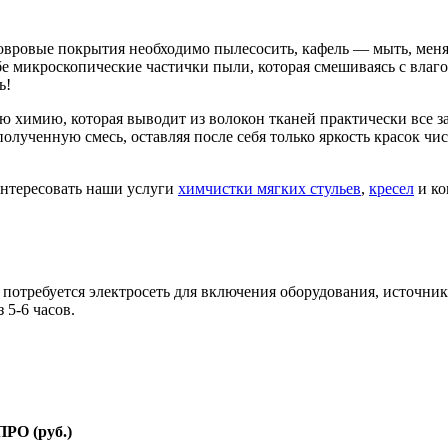
овровые покрытия необходимо пылесосить, кафель — мыть, менять
бе микроскопические частички пыли, которая смешиваясь с влаг
ь!
химию, которая выводит из волокон тканей практически все за
лученную смесь, оставляя после себя только яркость красок ч
интересовать наши услуги
химчистки мягких стульев
,
кресел
и ко
потребуется электросеть для включения оборудования, источник 
 5-6 часов.
РО (руб.)