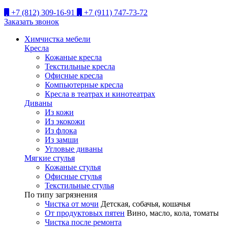
+7 (812) 309-16-91
+7 (911) 747-73-72
Заказать звонок
Химчистка мебели
Кресла
Кожаные кресла
Текстильные кресла
Офисные кресла
Компьютерные кресла
Кресла в театрах и кинотеатрах
Диваны
Из кожи
Из экокожи
Из флока
Из замши
Угловые диваны
Мягкие стулья
Кожаные стулья
Офисные стулья
Текстильные стулья
По типу загрязнения
Чистка от мочи
Детская, собачья, кошачья
От продуктовых пятен
Вино, масло, кола, томаты
Чистка после ремонта