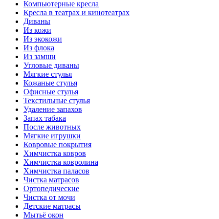
Компьютерные кресла
Кресла в театрах и кинотеатрах
Диваны
Из кожи
Из экокожи
Из флока
Из замши
Угловые диваны
Мягкие стулья
Кожаные стулья
Офисные стулья
Текстильные стулья
Удаление запахов
Запах табака
После животных
Мягкие игрушки
Ковровые покрытия
Химчистка ковров
Химчистка ковролина
Химчистка паласов
Чистка матрасов
Ортопедические
Чистка от мочи
Детские матрасы
Мытьё окон