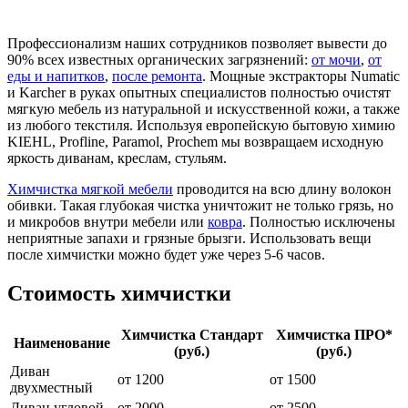
Профессионализм наших сотрудников позволяет вывести до
90% всех известных органических загрязнений:
от мочи
,
от
еды и напитков
,
после ремонта
. Мощные экстракторы Numatic
и Karcher в руках опытных специалистов полностью очистят
мягкую мебель из натуральной и искусственной кожи, а также
из любого текстиля. Используя европейскую бытовую химию
KIEHL, Proflinе, Paramol, Prochem мы возвращаем исходную
яркость диванам, креслам, стульям.
Химчистка мягкой мебели
проводится на всю длину волокон
обивки. Такая глубокая чистка уничтожит не только грязь, но
и микробов внутри мебели или
ковра
. Полностью исключены
неприятные запахи и грязные брызги. Использовать вещи
после химчистки можно будет уже через 5-6 часов.
Стоимость химчистки
Химчистка Стандарт
Химчистка ПРО*
Наименование
(руб.)
(руб.)
Диван
от 1200
от 1500
двухместный
Диван угловой
от 2000
от 2500