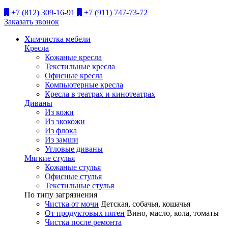
+7 (812) 309-16-91
+7 (911) 747-73-72
Заказать звонок
Химчистка мебели
Кресла
Кожаные кресла
Текстильные кресла
Офисные кресла
Компьютерные кресла
Кресла в театрах и кинотеатрах
Диваны
Из кожи
Из экокожи
Из флока
Из замши
Угловые диваны
Мягкие стулья
Кожаные стулья
Офисные стулья
Текстильные стулья
По типу загрязнения
Чистка от мочи
Детская, собачья, кошачья
От продуктовых пятен
Вино, масло, кола, томаты
Чистка после ремонта