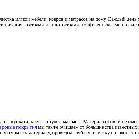
стка мягкой мебели, ковров и матрасов на дому. Каждый день 
го питания, театрами и кинотеатрами, конференц-залами и офи
ваны, кровати, кресла, стулья, матрасы. Материал обивки не им
вровые покрытия
мы также очищаем от большинства известных з
лую яркость материалу, проведем глубокую чистку волокон, ун