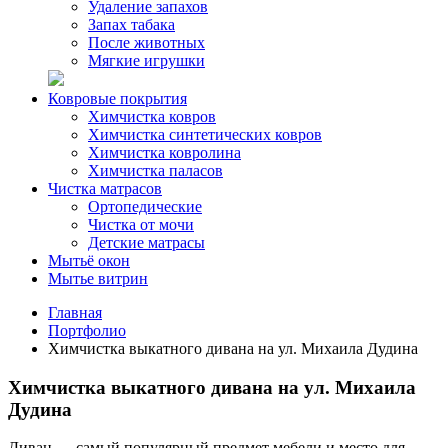
Удаление запахов
Запах табака
После животных
Мягкие игрушки
Ковровые покрытия
Химчистка ковров
Химчистка синтетических ковров
Химчистка ковролина
Химчистка паласов
Чистка матрасов
Ортопедические
Чистка от мочи
Детские матрасы
Мытьё окон
Мытье витрин
Главная
Портфолио
Химчистка выкатного дивана на ул. Михаила Дудина
Химчистка выкатного дивана на ул. Михаила
Дудина
Диван — самый популярный предмет мебели и место для